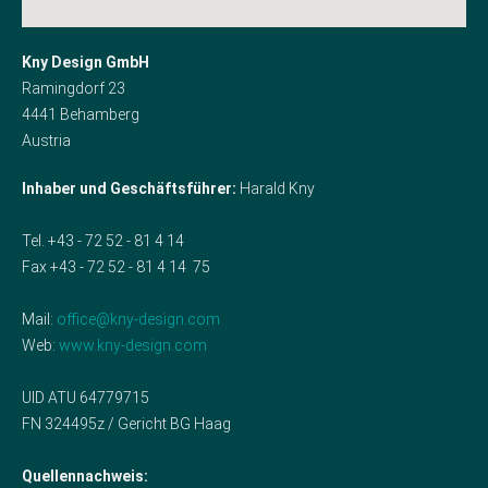
Kny Design GmbH
Ramingdorf 23
4441 Behamberg
Austria
Inhaber und Geschäftsführer:
Harald Kny
Tel. +43 - 72 52 - 81 4 14
Fax +43 - 72 52 - 81 4 14 75
Mail:
office@kny-design.com
Web:
www.kny-design.com
UID ATU 64779715
FN 324495z / Gericht BG Haag
Quellennachweis: